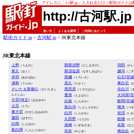
アドレスに「○○駅.jp」と入れるだけ！駅街ガイド
http://古河駅.jp
｜
｜
使い方
よくある質問
ご利用にあたって
駅街ガイド.jp
>
古河駅.jp
> JR東北本線
JR東北本線
上野
西那須野
貝田
（うえの）
（にしなすの）
（かい
尾久
那須塩原
越河
（おく）
（なすしおばら）
（こす
赤羽
黒磯
白石[宮城
（あかばね）
（くろいそ）
浦和
高久
東白石
（うらわ）
（たかく）
（
さいたま新都心
黒田原
北白川
（さいたまし
（くろだはら）
（
んとしん）
豊原
大河原[宮
（とよはら）
大宮[埼玉]
（おおみや）
白坂
船岡[宮城
（しらさか）
土呂
（とろ）
新白河
槻木
（しんしらかわ）
（つき
東大宮
（ひがしおおみや）
白河
岩沼
（しらかわ）
（いわ
蓮田
（はすだ）
久田野
館腰
（くたの）
（たて
白岡
（しらおか）
泉崎
名取
（いずみざき）
（なと
新白岡
（しんしらおか）
矢吹
南仙台
（やぶき）
（