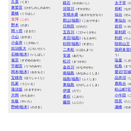
久喜
（くき）
鏡石
太子堂
（かがみいし）
（
東鷲宮
（ひがしわしのみや）
須賀川
長町
（すかがわ）
（なが
栗橋
（くりはし）
安積永盛
仙台
（あさかながもり）
（せん
古河
（こが）
郡山[福島]
東仙台
（こおりやま）
（
野木
（のぎ）
日和田
岩切
（ひわだ）
（いわ
間々田
（ままだ）
五百川
新利府
（ごひゃくがわ）
（
小山
（おやま）
本宮[福島]
利府
（もとみや）
（りふ
小金井
（こがねい）
杉田[福島]
陸前山王
（すぎた）
自治医大
（じちいだい）
二本松
国府多賀
（にほんまつ）
石橋[栃木]
（いしばし）
安達
う）
（あだち）
雀宮
塩釜
（すずめのみや）
（しお
松川
（まつかわ）
宇都宮
松島
（うつのみや）
（まつ
金谷川
（かなやがわ）
岡本[栃木]
愛宕[宮城
（おかもと）
南福島
（みなみふくしま）
宝積寺
品井沼
（ほうしゃくじ）
（
福島[福島]
（ふくしま）
氏家
鹿島台
（うじいえ）
（
東福島
（ひがしふくしま）
蒲須坂
松山町[宮
（かますさか）
伊達
（だて）
片岡
小牛田
（かたおか）
（
桑折
（こおり）
矢板
田尻
（やいた）
（たじ
藤田
（ふじた）
野崎[栃木]
瀬峰
（のざき）
（せみ